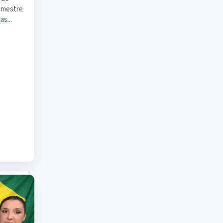
semestre
s...