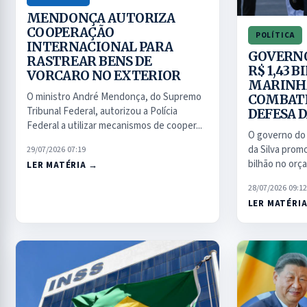
MENDONÇA AUTORIZA
COOPERAÇÃO
POLÍTICA
INTERNACIONAL PARA
GOVERNO
RASTREAR BENS DE
R$ 1,43 
VORCARO NO EXTERIOR
MARINH
O ministro André Mendonça, do Supremo
COMBATE
Tribunal Federal, autorizou a Polícia
DEFESA 
Federal a utilizar mecanismos de cooper...
O governo do 
da Silva prom
29/07/2026 07:19
bilhão no orç
LER MATÉRIA →
28/07/2026 09:12
LER MATÉRI