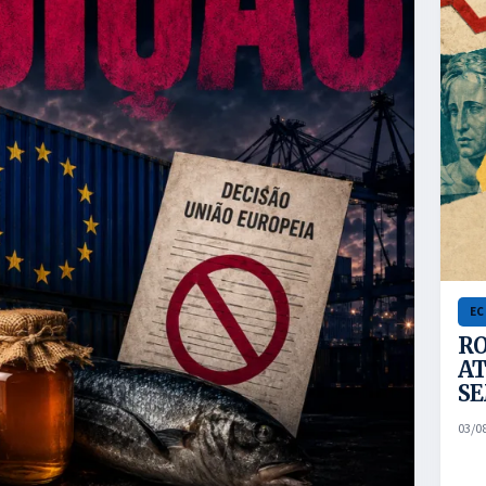
E
RO
AT
S
03/0