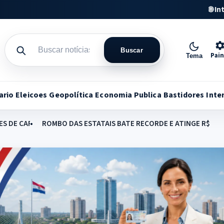
🌐 I
Buscar
Pain
Tema
ario
Eleicoes
Geopolítica
Economia Publica
Bastidores
Inte
ES DE CARNE E PRODUTOS ANIMAIS A PARTIR DE 3 DE SETEMBRO
ROMBO DAS ESTATAIS BATE RECORDE E ATINGE R$ 7,8