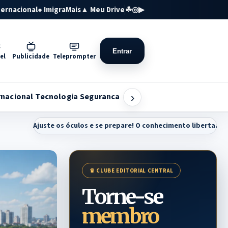
nternacional
● ImigraMais
▲ Meu Drive
☘
◎
▶
Entrar
el
Publicidade
Teleprompter
rnacional
Tecnologia
Seguranca
Infraestrutura
›
Defesa
Agro
 BILHÕES NO PRIMEIRO SEMESTRE
Ajuste os óculos e se prepare! O conhecimento liberta.
♛ CLUBE EDITORIAL CENTRAL
Torne-se
membro