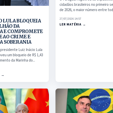
cidadãos brasileiros no primeiro 
de 2026, o maior número entre toda
27/07/2026 14:57
 LULA BLOQUEIA
LER MATÉRIA →
BILHÃO DA
A E COMPROMETE
 AO CRIME E
DA SOBERANIA
presidente Luiz Inácio Lula
oveu um bloqueio de R$ 1,43
amento da Marinha do...
A →