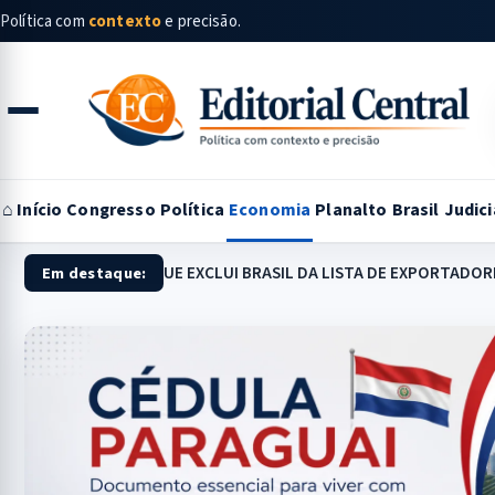
Política com
contexto
e precisão.
Buscar
notícias
⌂ Início
Congresso
Política
Economia
Planalto
Brasil
Judici
UE EXCLUI BRASIL DA LISTA DE EXPORTADOR
Em destaque: