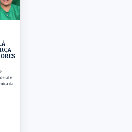
 À
ORÇA
DORES
x-
deral e
mica da