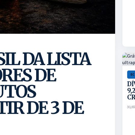
IL DA LISTA
RES DE
E
DÍ
UTOS
9,
C
IR DE 3 DE
31/0