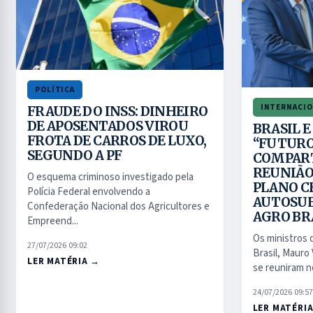
POLÍTICA
INTERNACIO
FRAUDE DO INSS: DINHEIRO
DE APOSENTADOS VIROU
BRASIL 
FROTA DE CARROS DE LUXO,
“FUTUR
SEGUNDO A PF
COMPAR
REUNIÃO
O esquema criminoso investigado pela
PLANO C
Polícia Federal envolvendo a
AUTOSUF
Confederação Nacional dos Agricultores e
AGRO BR
Empreend...
Os ministros 
27/07/2026 09:02
Brasil, Mauro 
LER MATÉRIA →
se reuniram no
24/07/2026 09:57
LER MATÉRI