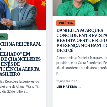
POLÍTICA
DANIELLA MARQUES
CONCEDE ENTREVISTA
NAL
REVISTA OESTE E REF
E CHINA REITERAM
PRESENÇA NOS BASTI
O
DE 2026
TILHADO” EM
A economista Daniella Marques, e
 DE CHANCELERES;
presidente da Caixa Econômica Fe
HINÊS DE
atual coordenadora da área econô
ICIÊNCIA ALERTA
p...
ASILEIRO
23/07/2026 15:20
das Relações Exteriores do
Vieira, e da China, Wang Yi,
LER MATÉRIA →
 dia 22 de julho e...
A →