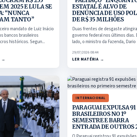
“PALHAÇO” ENQUANT
LUCRAM R$ 255
ESTATAL É ALVO DE
EM 2025 E LULA SE
DENÚNCIA DE USO POL
: “NUNCA
DE R$ 35 MILHÕES
AM TANTO”
Duas frentes de desgaste atingir
ceiro mandato de Luiz Inácio
governo federal nos últimos dias.
 os bancos brasileiros
lado, o ministro da Fazenda, Dario 
cros históricos. Segun...
29/07/2026 08:44
LER MATÉRIA →
A →
INTERNACIONAL
PARAGUAI EXPULSA 91
BRASILEIROS NO 1º
SEMESTRE E BARRA
ENTRADA DE OUTROS 
O Paraguai registrou 91 expulsões