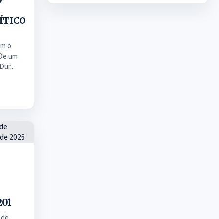
O
ÍTICO
am o
 De um
Dur...
201
 de