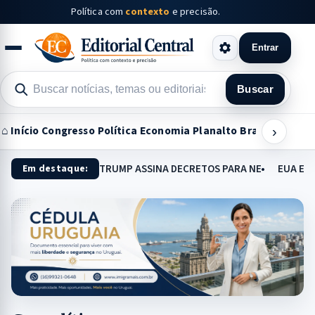
Política com
contexto
e precisão.
Entrar
Buscar
Buscar
notícias
⌂ Início
Congresso
Política
Economia
Planalto
Brasil
Judiciar
›
TRUMP ASSINA DECRETOS PARA NEGAR CIDADA
EUA E 
Em destaque: