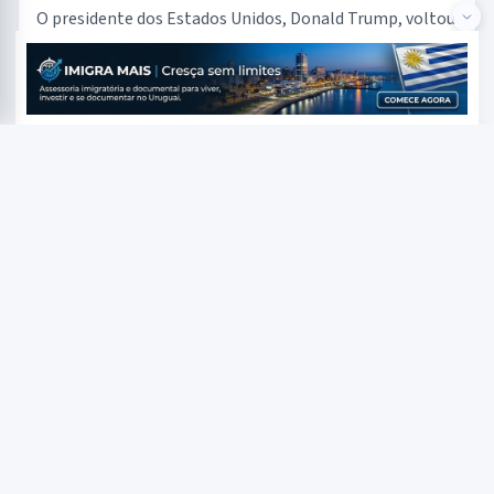
O presidente dos Estados Unidos, Donald Trump, voltou
a destacar a sequência de vitórias da direita na América
Lati...
27/07/2026 08:56
LER MATÉRIA →
EDITORIAS
Congresso
Política
Economia
Planalto
Brasil
Judiciario
Eleicoes
Geopolítica
Economia Publica
Bastidores
TAMBÉM NO RADAR